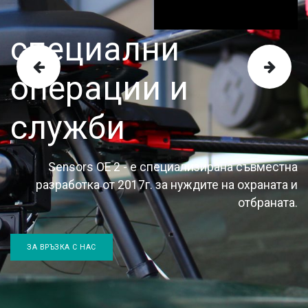
специални
Previous
Nex
операции и
служби
Sensors OE 2 - е специализирана съвместна
разработка от 2017г. за нуждите на охраната и
отбраната.
ЗА ВРЪЗКА С НАС