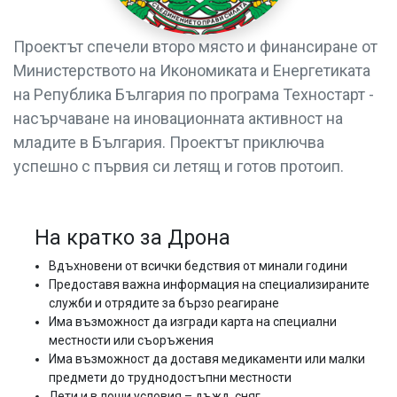
Проектът спечели второ място и финансиране от
Министерството на Икономиката и Енергетиката
на Република България по програма Техностарт -
насърчаване на иновационната активност на
младите в България. Проектът приключва
успешно с първия си летящ и готов протоип.
На кратко за Дрона
Вдъхновени от всички бедствия от минали години
Предоставя важна информация на специализираните
служби и отрядите за бързо реагиране
Има възможност да изгради карта на специални
местности или съоръжения
Има възможност да доставя медикаменти или малки
предмети до труднодостъпни местности
Лети и в лоши условия – дъжд, сняг