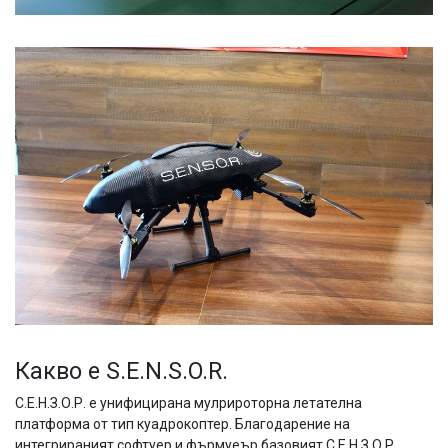
Какво е S.E.N.S.O.R.
С.Е.Н.З.О.Р. е унифицирана мулрироторна летателна
платформа от тип куадрокоптер. Благодарение на
интегрираният софтуер и фърмуеър базовият С.Е.Н.З.О.Р.