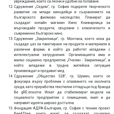
увреждания, които са лесни и удобни за ползване.
Сдружение „Седем“, гр. София подкрепя творческото
развитие на млади кинодейци и съхранението на
българското филмово наследство. Планират да
създадат онлайн магазин Кино Книжарница за
мърчандайз продукти, свързани с класическото и
съвременно българско кино.
Сдружение „Закрилници“, гр. Монтана, което иска да
създаде цех за пакетиране на продукти и материали в
различни форми, в който да работят младежи с
интелектуални затруднения. Организацията има и
малко социално предприятие „Пчелин - Закрилници“, в
който младежи в трудна житейска ситуация
произвеждат и продават мед.
Сдружение „Общество 528“, гр. Шумен, което се
фокусира върху проблема с опазването на околната
среда, като преработва текстилни отпадъци под бранда
Be gRE:ensome. Искат да стабилизират модела на
социалното предприятие с помещение, екип и да
направят идеята широко достъпна.
Фондация АДРА-България, гр. София с техния проект
Bee4Thee, които искат да създадат социално