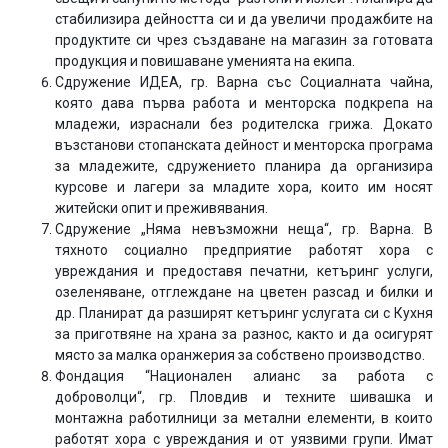
стабилизира дейността си и да увеличи продажбите на
продуктите си чрез създаване на магазин за готовата
продукция и повишаване уменията на екипа.
Сдружение ИДЕА, гр. Варна със Социалната чайна,
която дава първа работа и менторска подкрепа на
младежи, израснали без родителска грижа. Докато
възстанови стопанската дейност и менторска програма
за младежите, сдружението планира да организира
курсове и лагери за младите хора, които им носят
житейски опит и преживявания.
Сдружение „Няма невъзможни неща“, гр. Варна. В
тяхното социално предприятие работят хора с
увреждания и предоставя печатни, кетъринг услуги,
озеленяване, отглеждане на цветен разсад и билки и
др. Планират да разширят кетъринг услугата си с Кухня
за приготвяне на храна за разнос, както и да осигурят
място за малка оранжерия за собствено производство.
Фондация “Национален алианс за работа с
доброволци“, гр. Пловдив и техните шивашка и
монтажна работилници за метални елементи, в които
работят хора с увреждания и от уязвими групи. Имат