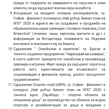
нужда от подкрепа за намирането на поръчки и нови
клиенти, за да задържат всички хора на работа.
Асоциация на младите полярни изследователи, гр.
София - финалист в конкурса „Най добър бизнес план на
НПО“ 2020 и идеята им за създаване и продажба на
образователна серия сувенири с полярна тематика „Cool
Antarctica” (тениски, чаши, картички, магнити и др.) с
информация за Антарктида, опазването на Ледения
континент и значението му за Земята.
Сдружение " Онкоболни и приятели", гр. Бургас и
тяхното социално предприятие "Нарисувай ми усмивка",
в което работят приоритетно онкоболни и произвежда
сувенири и играчки. Имат нужда да задържат хората на
работа като единствената им възможност за
социализация и финансов приход, докато преодолеят
трудния момент.
Сдружение Спортен клуб ШАРК, гр. София - финалист в
конкурса „Най добър бизнес план на НПО“ 2020 с
тяхната идея „ПараКидс – спортни облекла за
специални деца“ за производство на облекла за водни
спортове и рехабилитация за деца и младежи с