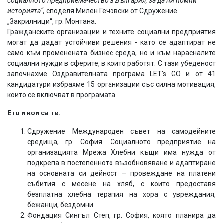
социалното предприемачество в България, за да ни помни
историята“,
споделя Милен Гечовски от Сдружение
„Закрилници“, гр. Монтана.
Гражданските организации и техните социални предприятия
могат да дадат устойчиви решения - като се адаптират не
само към променената бизнес среда, но и към нарасналите
социални нужди в сферите, в които работят. С тази убеденост
започнахме Оздравителната програма LET's GO и от 41
кандидатури избрахме 15 организации със силна мотивация,
които се включват в програмата.
Ето и кои са те:
Сдружение Международен съвет на самодейните
средища, гр. София. Социалното предприятие на
организацията Мрежа Хлебни къщи има нужда от
подкрепа в постепенното възобновяване и адаптиране
на основната си дейност – провеждане на платени
събития с месене на хляб, с които предоставя
безплатна хлебна терапия на хора с увреждания,
бежанци, бездомни.
Фондация Сингъл Степ, гр. София, която планира да