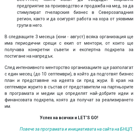
предприятие за производство и продажба на мед, за да
стимулират пчеларския бизнес в Северозападния
регион, както и да осигурят работа на хора от уязвими
групи в него.
В следващите 3 месеца (юни - август) всяка организация ще
има периодични срещи с екип от ментори, от които ще
получава конкретни съвети и експертна подкрепа за
постигане на напредък.
След интензивното менторство организациите ще разполагат
с един месец (до 10 септември), в който да подготвят бизнес
план и представяне на идеята си пред жури. В края на
септември журито в състав от представители на партньорите
в програмата и медии ще определят най-добрите идеи и
финансовата подкрепа, която да получат за реализирането
им.
Успех на всички и LET’S GO!
Повече за програмата и инициативата на сайта на БНЦП.