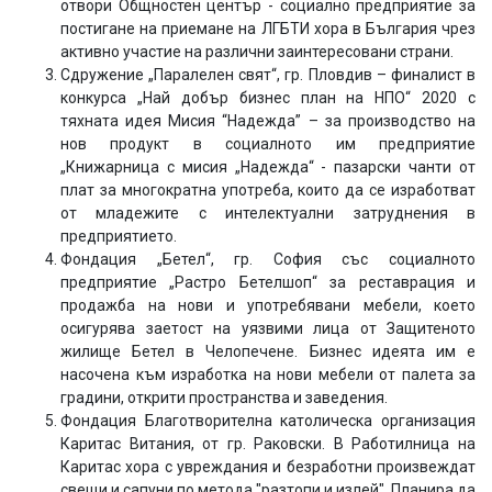
отвори Общностен център - социално предприятие за
постигане на приемане на ЛГБТИ хора в България чрез
активно участие на различни заинтересовани страни.
Сдружение „Паралелен свят“, гр. Пловдив – финалист в
конкурса „Най добър бизнес план на НПО“ 2020 с
тяхната идея Мисия “Надежда” – за производство на
нов продукт в социалното им предприятие
„Книжарница с мисия „Надежда“ - пазарски чанти от
плат за многократна употреба, които да се изработват
от младежите с интелектуални затруднения в
предприятието.
Фондация „Бетел“, гр. София със социалното
предприятие „Растро Бетелшоп“ за реставрация и
продажба на нови и употребявани мебели, което
осигурява заетост на уязвими лица от Защитеното
жилище Бетел в Челопечене. Бизнес идеята им е
насочена към изработка на нови мебели от палета за
градини, открити пространства и заведения.
Фондация Благотворителна католическа организация
Каритас Витания, от гр. Раковски. В Работилница на
Каритас хора с увреждания и безработни произвеждат
свещи и сапуни по метода "разтопи и излей". Планира да