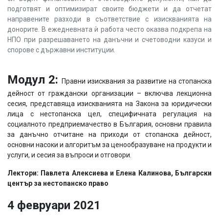
подготвят и оптимизират своите бюджети и да отчетат
направените разходи в съответствие с изискванията на
донорите. В ежедневната ѝ работа често оказва подкрепа на
НПО при разрешаването на данъчни и счетоводни казуси и
спорове с държавни институции.
Модул 2:
Правни изисквания за развитие на стопанска
дейност от граждански организации – включва лекционна
сесия, представяща изискванията на Закона за юридически
лица с нестопанска цел, специфичната регулация на
социалното предприемачество в България, основни правила
за данъчно отчитане на приходи от стопанска дейност,
основни насоки и алгоритъм за ценообразуване на продукти и
услуги, и сесия за въпроси и отговори.
Лектори: Павлета Алексиева и Елена Калинова, Български
център за нестопанско право
4 февруари 2021