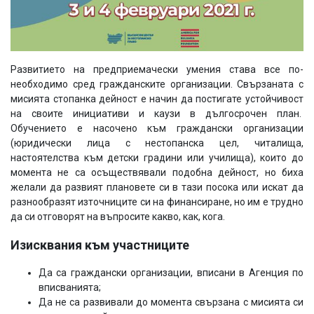
Развитието на предприемачески умения става все по-
необходимо сред гражданските организации. Свързаната с
мисията стопанка дейност е начин да постигате устойчивост
на своите инициативи и каузи в дългосрочен план.
Обучението е насочено към граждански организации
(юридически лица с нестопанска цел, читалища,
настоятелства към детски градини или училища), които до
момента не са осъществявали подобна дейност, но биха
желали да развият плановете си в тази посока или искат да
разнообразят източниците си на финансиране, но им е трудно
да си отговорят на въпросите какво, как, кога.
Изисквания към участниците
Да са граждански организации, вписани в Агенция по
вписванията;
Да не са развивали до момента свързана с мисията си