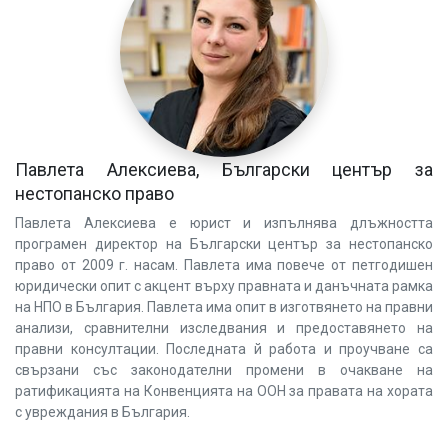
Павлета Алексиева, Български център за
нестопанско право
Павлета Алексиева е юрист и изпълнява длъжността
програмен директор на Български център за нестопанско
право от 2009 г. насам. Павлета има повече от петгодишен
юридически опит с акцент върху правната и данъчната рамка
на НПО в България. Павлета има опит в изготвянето на правни
анализи, сравнителни изследвания и предоставянето на
правни консултации. Последната й работа и проучване са
свързани със законодателни промени в очакване на
ратификацията на Конвенцията на ООН за правата на хората
с увреждания в България.