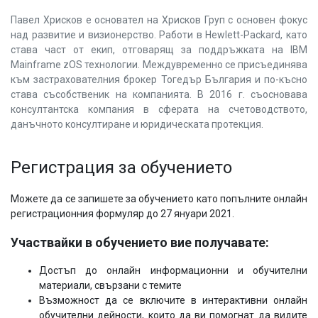
Павел Хрисков е oсновател на Хрисков Груп с основен фокус
над развитие и визионерство. Работи в Hewlett-Packard, като
става част от екип, отговарящ за поддръжката на IBM
Mainframe zOS технологии. Междувременно се присъединява
към застрахователния брокер Тогедър България и по-късно
става съсобственик на компанията. В 2016 г. съосновава
консултантска компания в сферата на счетоводството,
данъчното консултиране и юридическата протекция.
Регистрация за обучението
Можете да се запишете за обучението като попълните онлайн
регистрационния формуляр до 27 януари 2021.
Участвайки в обучението вие получавате:
Достъп до онлайн информационни и обучителни
материали, свързани с темите
Възможност да се включите в интерактивни онлайн
обучителни дейности, които да ви помогнат да видите