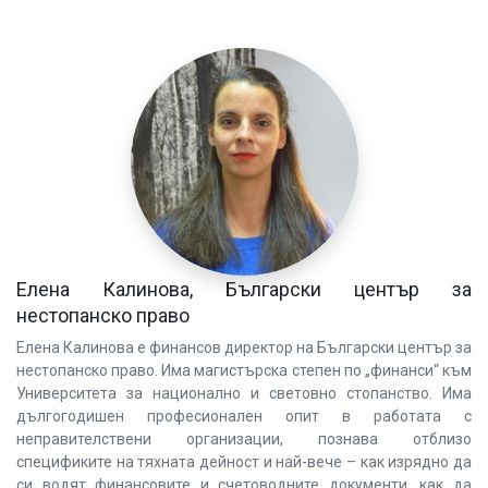
Елена Калинова, Български център за
нестопанско право
Елена Калинова е финансов директор на Български център за
нестопанско право. Има магистърска степен по „финанси“ към
Университета за национално и световно стопанство. Има
дългогодишен професионален опит в работата с
неправителствени организации, познава отблизо
спецификите на тяхната дейност и най-вече – как изрядно да
си водят финансовите и счетоводните документи, как да