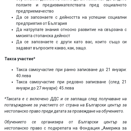
ползите и предизвикателствата пред социалното
предприемачество
Да се запознаете с дейността на успешни социални
предприятия от България
Да натрупате знания относно развитие на свързана с
мисията стопанска дейност
Да се запознаете с други като вас, които също си
задават въпросите какво, как, защо.
Такса участие*
Такса самоучастие при ранно записване до 21 януари:
40 лева
Такса самоучастие при редовно записване (след 21
януари до 27 януари): 45 лева
*Таксата е с включено ДДС и се заплаща след получаване на
потвърждение за участието от страна на Български център за
нестопанско право преди датата за провеждане на обучението.
Обучението се организира от Български център за
нестопанско
право с подкрепата на Фондация „Америка за