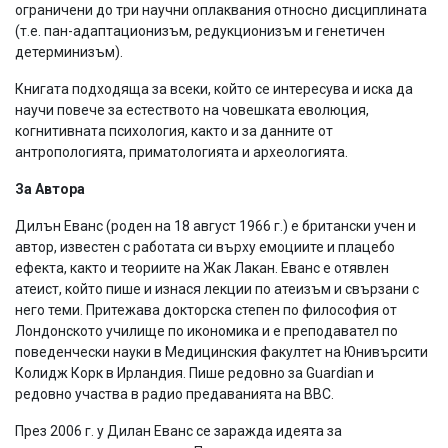
ограничени до три научни оплаквания относно дисциплината
(т.е. пан-адаптационизъм, редукционизъм и генетичен
детерминизъм).
Книгата подходяща за всеки, който се интересува и иска да
научи повече за естеството на човешката еволюция,
когнитивната психология, както и за данните от
антропологията, приматологията и археологията.
За Автора
Дилън Еванс (роден на 18 август 1966 г.) е британски учен и
автор, известен с работата си върху емоциите и плацебо
ефекта, както и теориите на Жак Лакан. Еванс е отявлен
атеист, който пише и изнася лекции по атеизъм и свързани с
него теми. Притежава докторска степен по философия от
Лондонското училище по икономика и е преподавател по
поведенчески науки в Медицинския факултет на Юнивърсити
Колидж Корк в Ирландия. Пише редовно за Guardian и
редовно участва в радио предаванията на BBC.
През 2006 г. у Дилан Еванс се заражда идеята за