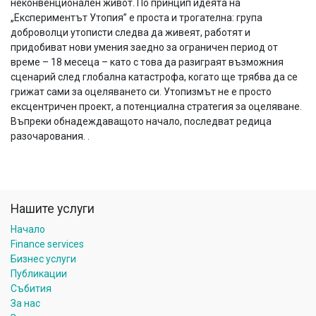
неконвенционален живот. По принцип идеята на
„Експериментът Утопия” е проста и трогателна: група
доброволци утописти следва да живеят, работят и
придобиват нови умения заедно за ограничен период от
време – 18 месеца – като с това да разиграят възможния
сценарий след глобална катастрофа, когато ще трябва да се
грижат сами за оцеляването си. Утопизмът не е просто
ексцентричен проект, а потенциална стратегия за оцеляване.
Въпреки обнадеждаващото начало, последват редица
разочарования.
.
Нашите услуги
Начало
Finance services
Бизнес услуги
Публикации
Събития
За нас