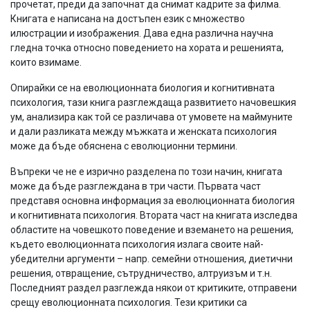
прочетат, преди да започнат да снимат кадрите за филма.
Книгата е написана на достъпен език с множество
илюстрации и изображения. Дава една различна научна
гледна точка относно поведението на хората и решенията,
които взимаме.
Опирайки се на еволюционната биология и когнитивната
психология, тази книга разглеждаща развитието начовешкия
ум, анализира как той се различава от умовете на маймуните
и дали разликата между мъжката и женската психология
може да бъде обяснена с еволюционни термини.
Въпреки че не е изрично разделена по този начин, книгата
може да бъде разглеждана в три части. Първата част
представя основна информация за еволюционната биология
и когнитивната психология. Втората част на книгата изследва
областите на човешкото поведение и вземането на решения,
където еволюционната психология излага своите най-
убедителни аргументи – напр. семейни отношения, диетични
решения, отвращение, сътрудничество, алтруизъм и т.н.
Последният раздел разглежда някои от критиките, отправени
срещу еволюционната психология. Тези критики са