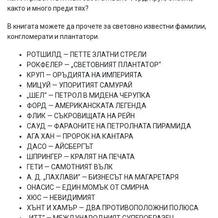
както и много преди тях?
В книгата можете да прочете за световно известни фамилии,
конгломерати и плантатори.
РОТШИЛД — ПЕТТЕ ЗЛАТНИ СТРЕЛИ
РОКФЕЛЕР — „СВЕТОВНИЯТ ПЛАНТАТОР“
КРУП — ОРЪДИЯТА НА ИМПЕРИЯТА
МИЦУЙ — УПОРИТИЯТ САМУРАЙ
„ШЕЛ“ — ПЕТРОЛ В МИДЕНА ЧЕРУПКА
ФОРД — АМЕРИКАНСКАТА ЛЕГЕНДА
ФЛИК — СЪКРОВИЩАТА НА РЕЙН
САУД — ФАРАОНИТЕ НА ПЕТРОЛНАТА ПИРАМИДА
АГА ХАН — ПРОРОК НА КАНТАРА
ДАСО — АЙСБЕРГЪТ
ШПРИНГЕР — КРАЛЯТ НА ПЕЧАТА
ГЕТИ — САМОТНИЯТ ВЪЛК
А. Д. „ПАХЛАВИ“ — БИЗНЕСЪТ НА МАГАРЕТАРЯ
ОНАСИС — ЕДИН МОМЪК ОТ СМИРНА
ХЮС — НЕВИДИМИЯТ
ХЪНТ И ХАМЪР — ДВА ПРОТИВОПОЛОЖНИ ПОЛЮСА