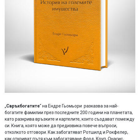
„
Свръхбогатите
“ на Ендре Гьомьори разказва за най-
богатите фамилии през последните 200 години на планетата,
като разкрива връзките и картелите, които създават помежду
си. Книга, която може да предизвика повече въпроси,
отколкото отговори. Как забогатяват Ротшилд и Рокфелер,
как откриват пътя към забогатяване Форд, Круп, Онасис,