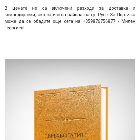
В цената не са включени разходи за доставка и
командировки, ако са извън района на гр. Русе. За Поръчка
може да се обадите още сега на +359876756877 - Милен
Георгиев!