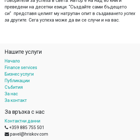
говорители за успеха в света. Автор е на над 80 книги
преведени на десетки езици. "Създайте сами бъдещето
си" представя целият му натрупан опит в
създаването успех
за другите.
Сега успеха може да ви се случи и на вас.
Нашите услуги
Начало
Finance services
Бизнес услуги
Публикации
Събития
За нас
За контакт
За връзка с нас
Контактни данни
+359 885 755 501
pavel@hriskov.com