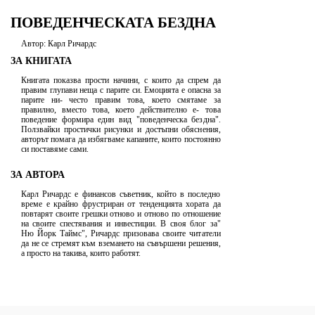
ПОВЕДЕНЧЕСКАТА БЕЗДНА
Автор: Карл Ричардс
ЗА КНИГАТА
Книгата показва прости начини, с които да спрем да
правим глупави неща с парите си. Емоцията е опасна за
парите ни- често правим това, което смятаме за
правилно, вместо това, което действително е- това
поведение формира един вид "поведенческа бездна".
Ползвайки простички рисунки и достъпни обяснения,
авторът помага да избягваме капаните, които постоянно
си поставяме сами.
ЗА АВТОРА
Карл Ричардс е финансов съветник, който в последно
време е крайно фрустриран от тенденцията хората да
повтарят своите грешки отново и отново по отношение
на своите спестявания и инвестиции. В своя блог за"
Ню Йорк Таймс", Ричардс призовава своите читатели
да не се стремят към вземането на съвършени решения,
а просто на такива, които работят.