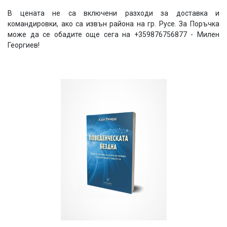
В цената не са включени разходи за доставка и
командировки, ако са извън района на гр. Русе. За Поръчка
може да се обадите още сега на +359876756877 - Милен
Георгиев!