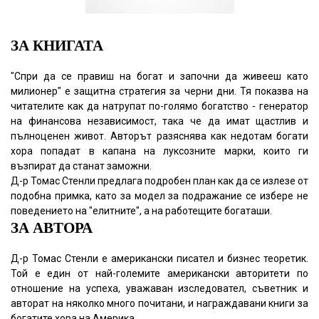
ЗА КНИГАТА
"Спри да се правиш на богат и започни да живееш като
милионер" е защитна стратегия за черни дни. Тя показва на
читателите как да натрупат по-голямо богатство - генератор
на финансова независимост, така че да имат щастлив и
пълноценен живот. Авторът разяснява как недотам богати
хора попадат в капана на луксозните марки, които ги
възпират да станат заможни.
Д-р Томас Стенли предлага подробен план как да се излезе от
подобна примка, като за модел за подражание се избере не
поведението на "елитните", а на работещите богаташи.
ЗА АВТОРА
Д-р Томас Стенли е американски писател и бизнес теоретик.
Той е един от най-големите американски авторитети по
отношение на успеха, уважаван изследовател, съветник и
авторат на няколко много почитани, и награждавани книги за
богатите хора на Америка.