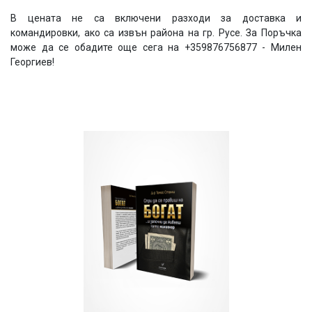
В цената не са включени разходи за доставка и
командировки, ако са извън района на гр. Русе. За Поръчка
може да се обадите още сега на +359876756877 - Милен
Георгиев!